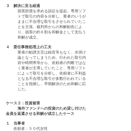
３ 解決に至る経過
損害賠償を求める訴訟を提起。専用ソフ
トで取引の内容を分析し、業者のいうが
ままに不合理な取引をさせられていたこ
とを主張。裁判所からの和解勧告によ
り、損害の約６割を和解金として支払う
和解が成立。
４ 委任事務処理上の工夫
業者の勧誘文言は録音等もなく、水掛け
論となってしまうため、行われた取引内
容や時間帯等から、依頼者の判断ではな
く業者が主導していたこと、専用ソフト
によって取引を分析し、依頼者に不利益
となる不合理な取引が多数行われている
ことを指摘し、早期解決のため和解に応
じた。
ケース２：投資被害
海外ファンドへの投資のため貸し付けた
金員を返還させる和解が成立したケース
１ 当事者
依頼者：５０代女性