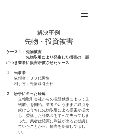
Funabashi
Honcho
​Law Office
解決事例
先物・投資被害
ケース１：先物被害
先物取引により発生した損害の一部
につき業者に損害賠償させたケース
１ 当事者
依頼者：３０代男性
相手方：先物取引会社
２ 紛争に至った経緯
先物取引会社からの電話勧誘によって先
物取引を開始。業者のいうままに取引を
続けるうちに先物取引による損害が拡大
し、委託した証拠金をすべて失ってしま
った。業者は確実に利益が出ると勧誘し
ていたことから、損害を賠償してほし
い。