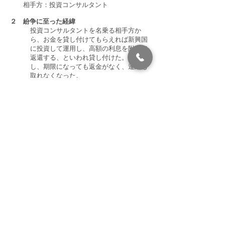
相手方：投資コンサルタント
２ 紛争に至った経緯
投資コンサルタントを名乗る相手方か
ら、お金を貸し付けてもらえれば新興国
に投資して運用し、高額の利息を附して
返還する、といわれ貸し付けた。しか
し、期限になっても返金がなく、連絡も
取れなくなった。
３ 解決に至る経過
貸付金の返還請求訴訟を提起し、相手方
は貸付であることは争わず、分割での返
済を希望したことから、１回の期日で分
割払いによる返金の和解が成立。
４ 委任事務処理上の工夫
投資として送金したのか、貸付金として
送金したのかによって請求の根拠がかわ
るため、相手方とのメールのやりとりや
相手方が差し入れた書面を精査し、請求
が通りやすい「貸付金」という根拠で訴
訟提起。これにより争いになる余地をな
くし、相手方代理人と期日前に交渉して
第１回目の期日での和解成立というスピ