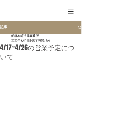
Funabashi
Honcho
​Law Office
記事
船橋本町法律事務所
2020年4月16日
読了時間: 1分
4/17~4/26の営業予定につ
いて